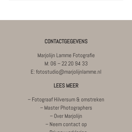
CONTACTGEGEVENS
Marjolijn Lamme Fotografie
M:
06 – 22 20 94 33
E:
fotostudio@marjolijnlamme.nl
LEES MEER
–
Fotograaf Hilversum & omstreken
–
Master Photographers
–
Over Marjolijn
–
Neem contact op