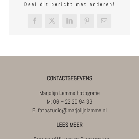
Deel dit bericht met anderen!
Facebook
X
LinkedIn
Pinterest
E-
mail
CONTACTGEGEVENS
Marjolijn Lamme Fotografie
M:
06 – 22 20 94 33
E:
fotostudio@marjolijnlamme.nl
LEES MEER