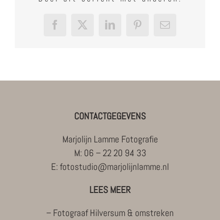
Facebook
X
LinkedIn
Pinterest
E-
mail
CONTACTGEGEVENS
Marjolijn Lamme Fotografie
M:
06 – 22 20 94 33
E:
fotostudio@marjolijnlamme.nl
LEES MEER
–
Fotograaf Hilversum & omstreken