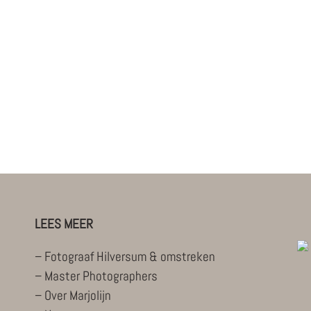
WORKSHOPS / CURSU
Homepage
PARTICULIER
LEES MEER
–
Fotograaf Hilversum & omstreken
–
Master Photographers
–
Over Marjolijn