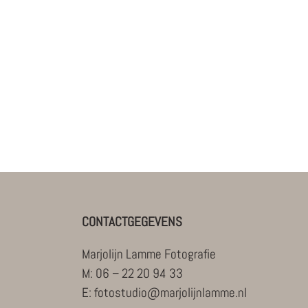
INTERIEUR/ARCHITECTUUR
Homepage
ZAKELIJK
CONTACTGEGEVENS
Marjolijn Lamme Fotografie
M:
06 – 22 20 94 33
E:
fotostudio@marjolijnlamme.nl