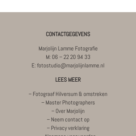
CONTACTGEGEVENS
Marjolijn Lamme Fotografie
M:
06 – 22 20 94 33
E:
fotostudio@marjolijnlamme.nl
LEES MEER
–
Fotograaf Hilversum & omstreken
–
Master Photographers
–
Over Marjolijn
–
Neem contact op
–
Privacy verklaring